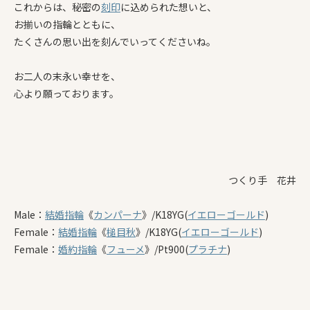
これからは、秘密の
刻印
に込められた想いと、
お揃いの指輪とともに、
たくさんの思い出を刻んでいってくださいね。
お二人の末永い幸せを、
心より願っております。
つくり手 花井
Male：
結婚指輪
《
カンパーナ
》/K18YG(
イエローゴールド
)
Female：
結婚指輪
《
槌目秋
》/K18YG(
イエローゴールド
)
Female：
婚約指輪
《
フューメ
》/Pt900(
プラチナ
)