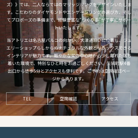
ズ）》では、二人ならではのマリッジリングをデザインいたしま
す。こだわりのダイヤモンドやエンゲージリングの選び方、そし
てプロポーズの準備まで、経験豊富な“つくり手”が丁寧にサポー
トいたします。
当アトリエは名古屋パルコの向かい、大津通沿いに位置し、ジュ
エリーショップらしからぬナチュラルな外観とリラックスできる
インテリアが魅力です。賑やかな栄の中心地から少し離れた落ち
着いた環境で、特別なひと時をお過ごしください。矢場町駅4番
出口から徒歩5分とアクセスも便利です。ご予約は空席確認ペー
ジから承ります。
TEL
空席確認
アクセス