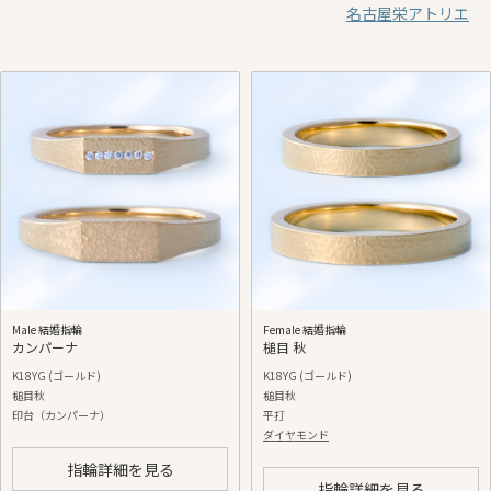
名古屋栄アトリエ
Male 結婚指輪
Female 結婚指輪
カンパーナ
槌目 秋
K18YG (ゴールド)
K18YG (ゴールド)
槌目秋
槌目秋
印台（カンパーナ）
平打
ダイヤモンド
指輪詳細を見る
指輪詳細を見る