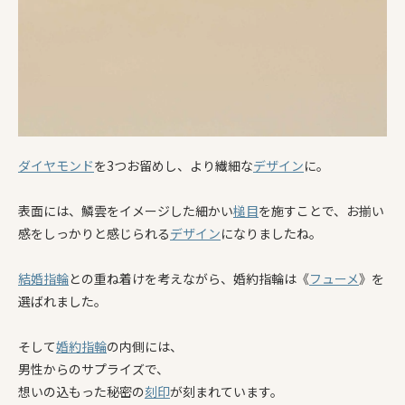
ダイヤモンド
を3つお留めし、より繊細な
デザイン
に。
表面には、鱗雲をイメージした細かい
槌目
を施すことで、お揃い
感をしっかりと感じられる
デザイン
になりましたね。
結婚指輪
との重ね着けを考えながら、婚約指輪は《
フューメ
》を
選ばれました。
そして
婚約指輪
の内側には、
男性からのサプライズで、
想いの込もった秘密の
刻印
が刻まれています。