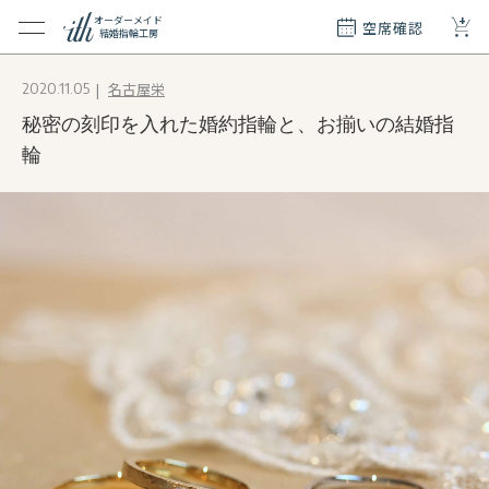
+
オーダーメイド
空席確認
結婚指輪工房
クション
名古屋栄
2020.11.05
ダーメイド
秘密の刻印を入れた婚約指輪と、お揃いの結婚指
ド
て
輪
エリー
覧
質問