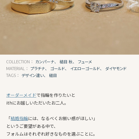
カンパーナ、
槌目 秋、
フューメ
COLLECTION：
プラチナ、
ゴールド、
イエローゴールド、
ダイヤモンド
MATERIAL：
デザイン違い、
槌目
TAGS：
オーダーメイド
で指輪を作りたいと
ithにお越しいただいたお二人。
「
結婚指輪
には、なるべくお揃い感がほしい」
というご要望がある中で、
フォルムはそれぞれ好きなものを選ぶことに。