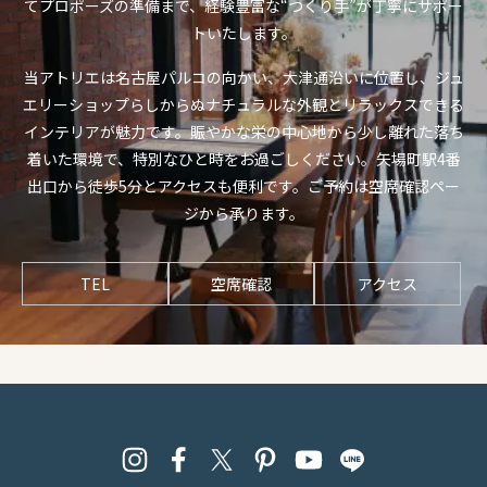
てプロポーズの準備まで、経験豊富な“つくり手”が丁寧にサポー
トいたします。
当アトリエは名古屋パルコの向かい、大津通沿いに位置し、ジュ
エリーショップらしからぬナチュラルな外観とリラックスできる
インテリアが魅力です。賑やかな栄の中心地から少し離れた落ち
着いた環境で、特別なひと時をお過ごしください。矢場町駅4番
出口から徒歩5分とアクセスも便利です。ご予約は空席確認ペー
ジから承ります。
TEL
空席確認
アクセス