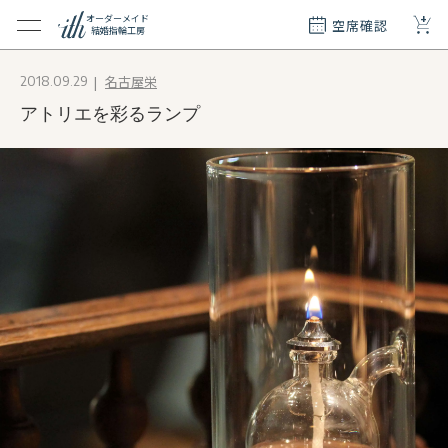
+
オーダーメイド
空席確認
結婚指輪工房
クション
名古屋栄
2018.09.29
ダーメイド
アトリエを彩るランプ
ド
て
エリー
覧
質問