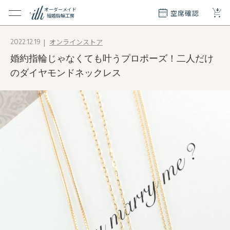
+
オーダーメイド
空席確認
結婚指輪工房
クション
オンラインストア
2022.12.19
ダーメイド
婚約指輪じゃなくても叶うプロポーズ！二人だけ
ド
て
のダイヤモンドネックレス
エリー
覧
質問