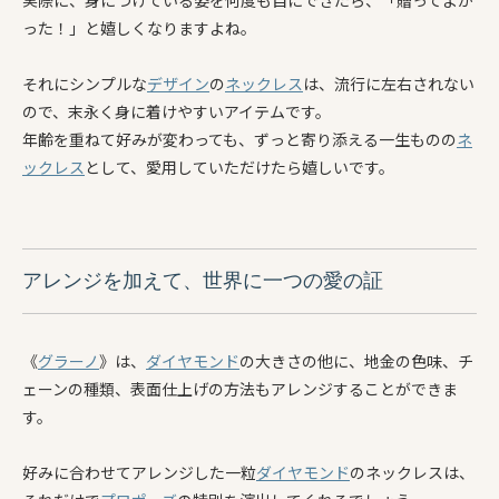
実際に、身につけている姿を何度も目にできたら、「贈ってよか
った！」と嬉しくなりますよね。
それにシンプルな
デザイン
の
ネックレス
は、流行に左右されない
ので、末永く身に着けやすいアイテムです。
年齢を重ねて好みが変わっても、ずっと寄り添える一生ものの
ネ
ックレス
として、愛用していただけたら嬉しいです。
アレンジを加えて、世界に一つの愛の証
《
グラーノ
》は、
ダイヤモンド
の大きさの他に、地金の色味、チ
ェーンの種類、表面仕上げの方法もアレンジすることができま
す。
好みに合わせてアレンジした一粒
ダイヤモンド
のネックレスは、