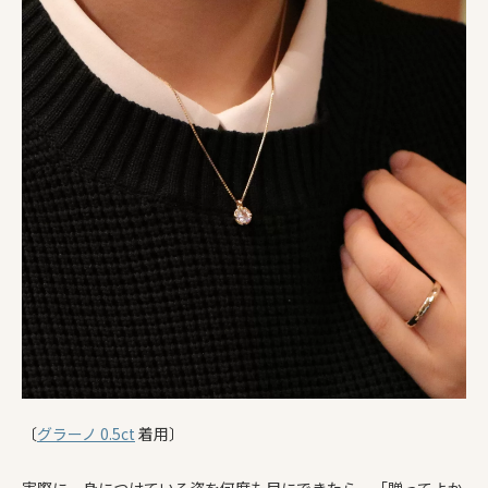
〔
グラーノ 0.5ct
着用〕