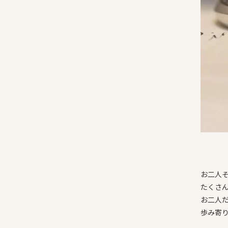
お二人
たくさ
お二人
歩み寄