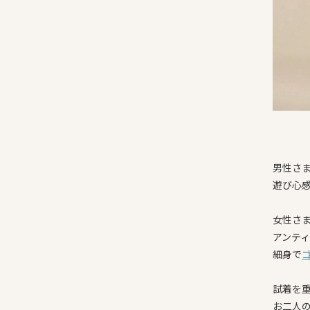
男性さ
遊び心
女性さ
アンテ
細身で
試着を
お二人