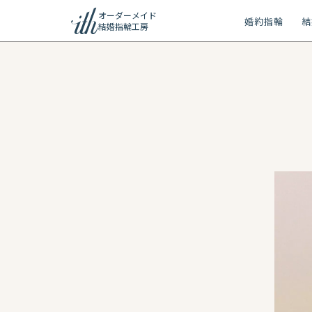
オーダーメイド
婚約指輪
結
結婚指輪工房
ション
ーメイド
リー
問