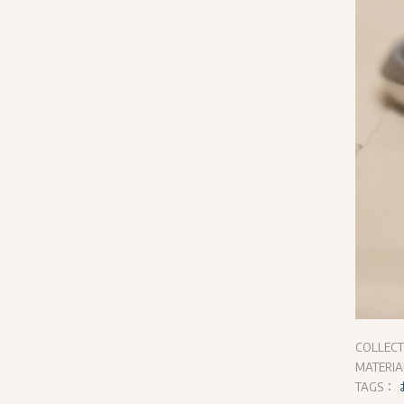
COLLEC
MATERI
TAGS：