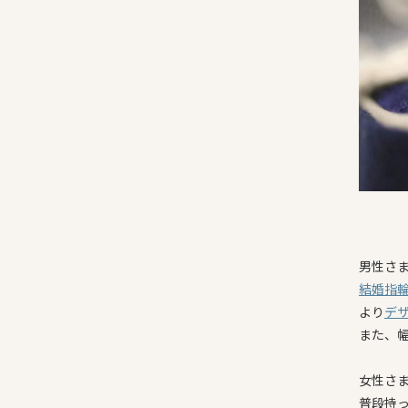
男性さ
結婚指
より
デ
また、
女性さ
普段持