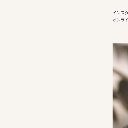
インス
オンラ