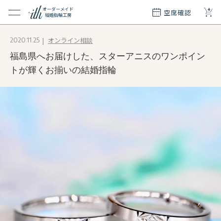
+
オーダーメイド
空席確認
結婚指輪工房
クション
オンライン相談
2020.11.25
ダーメイド
福島県へお届けした、スターアニスのワンポイン
ド
て
トが輝くお揃いの結婚指輪
エリー
覧
質問