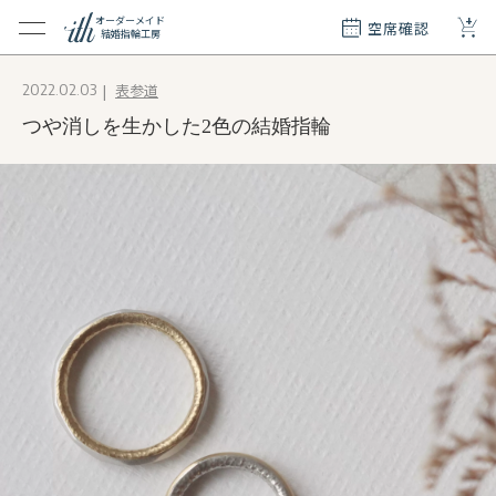
+
オーダーメイド
空席確認
結婚指輪工房
クション
表参道
2022.02.03
ダーメイド
つや消しを生かした2色の結婚指輪
ド
て
エリー
覧
質問