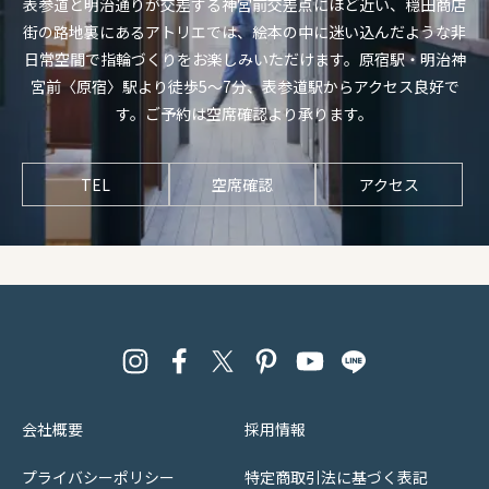
表参道と明治通りが交差する神宮前交差点にほど近い、穏田商店
街の路地裏にあるアトリエでは、絵本の中に迷い込んだような非
日常空間で指輪づくりをお楽しみいただけます。原宿駅・明治神
宮前〈原宿〉駅より徒歩5〜7分、表参道駅からアクセス良好で
す。ご予約は空席確認より承ります。
TEL
空席確認
アクセス
会社概要
採用情報
プライバシーポリシー
特定商取引法に基づく表記