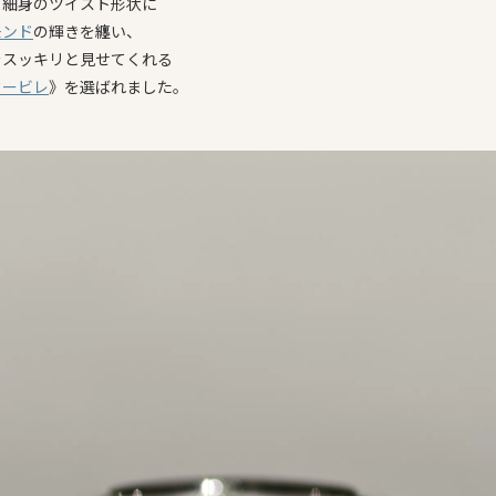
、細身のツイスト形状に
モンド
の輝きを纏い、
をスッキリと見せてくれる
タービレ
》を選ばれました。