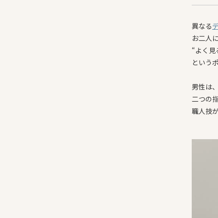
異なる
お二人
“よく見
という
男性は
二つの
職人技