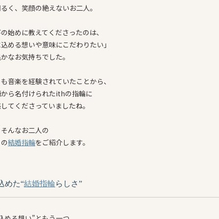
明るく、笑顔の絶えないお二人。
びの始めに教えてくださったのは、
に込める想いや意味にこだわりたい」
温かなお気持ちでした。
とも音楽を経験されていたことから、
から名付けられたithの指輪に
感してくださっていましたね。
、そんなお二人の
りの
結婚指輪
をご紹介します。
込めた“
結婚指輪
らしさ”
込める想い”ともう一つ、