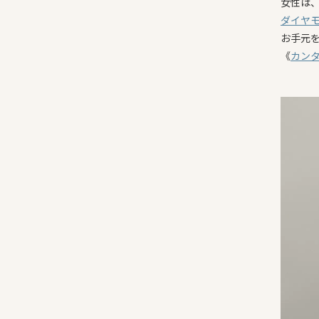
女性は
ダイヤ
お手元
《
カン