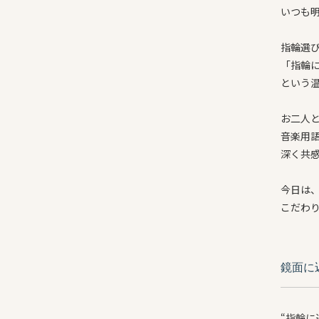
いつも
指輪選
「指輪
という
お二人
音楽用語
深く共
今日は
こだわ
鏡面に
“指輪に