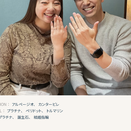
アルページオ、
カンタービレ
TION：
プラチナ、
ペリドット、
トルマリン
AL：
プラチナ、
誕生石、
結婚指輪