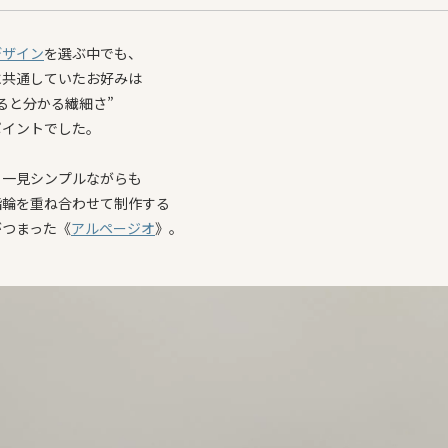
デザイン
を選ぶ中でも、
に共通していたお好みは
ると分かる繊細さ”
ポイントでした。
、一見シンプルながらも
指輪を重ね合わせて制作する
がつまった《
アルページオ
》。