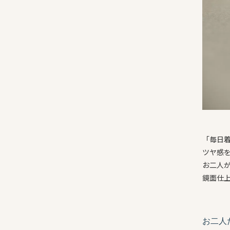
「毎日
ツヤ感
お二人
鏡面仕
お二人