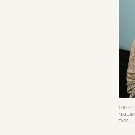
COLLEC
MATERI
TAGS：