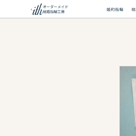
オーダーメイド
婚約指輪
結
結婚指輪工房
ション
ーメイド
リー
問