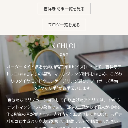
吉祥寺 記事一覧を見る
ブログ一覧を見る
KICHIJOJI
吉祥寺
オーダーメイド結婚/婚約指輪工房 ith(イズ) にとって、吉祥寺ア
トリエははじまりの場所。マリッジリング制作をはじめ、こだわ
りのダイヤモンドやエンゲージリング選び、プロポーズ準備
を”つくり手”がお手伝いします。
自分たちでリノベーションして作り上げたアトリエは、ithのク
ラフトマンシップの象徴であり、2階の工房からは職人が指輪を
作る彫金の音が響きます。吉祥寺駅北口より徒歩約10分、吉祥寺
パルコと中道通り商店街を抜け、お散歩気分でお越しください。