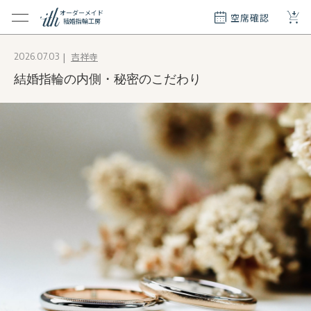
+
オーダーメイド
空席確認
結婚指輪工房
クション
吉祥寺
2026.07.03
ダーメイド
結婚指輪の内側・秘密のこだわり
ド
て
エリー
覧
質問