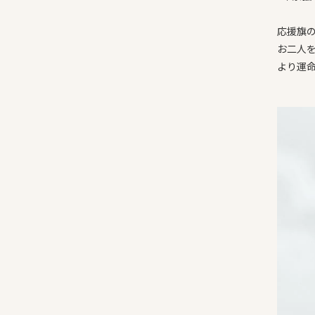
応援旗
お二人
より運