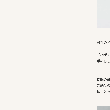
男性の指
「相手
手のひ
指輪の
ご納品
私にと