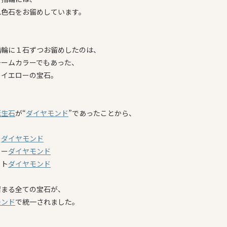
れ色石をお留めしています。
指輪に１石ずつお留めしたのは、
チームカラーでもあった、
とイエローの宝石。
誕生石
が
“
ダイヤモンド
”であったことから、
ー
ダイヤモンド
ロー
ダイヤモンド
イト
ダイヤモンド
留まる全ての宝石が、
モンド
で統一されました。