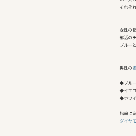
それぞ
女性の
部活の
ブルー
男性の
◆ブル
◆イエ
◆ホワ
指輪に
ダイヤ