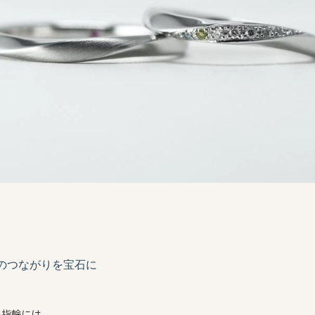
のつながりを
宝石に
の指輪には、