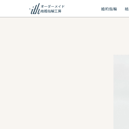
オーダーメイド
婚約指輪
結
結婚指輪工房
ション
ーメイド
リー
問