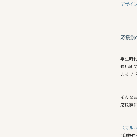
デザイ
応援旗
学生時
長い期
まるで
そんな
応援旗
《マル
“印象強