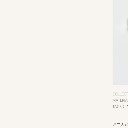
COLLEC
MATERI
TAGS：
お二人