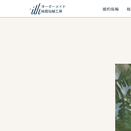
オーダーメイド
婚約指輪
結
結婚指輪工房
ション
ーメイド
リー
問