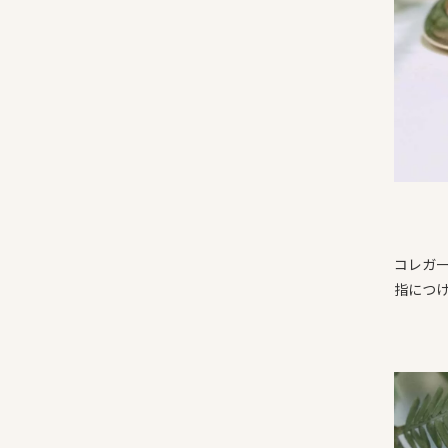
コレガ
指につ