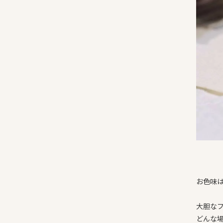
お色味
大胆な
どんな