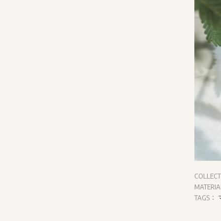
COLLEC
MATERI
TAGS：