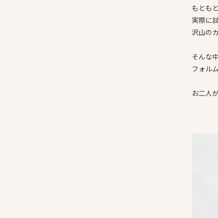
もとも
実際に
沢山の
そんな
フォル
お二人が