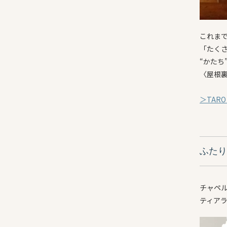
これまで
「たく
“かたち
〈屋根裏の
＞TARO
ふたり
チャペル
ティア