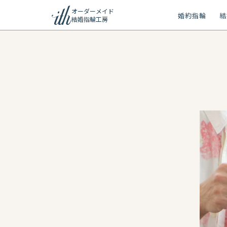
オーダーメイド
婚約指輪
結
結婚指輪工房
ション
ーメイド
リー
問