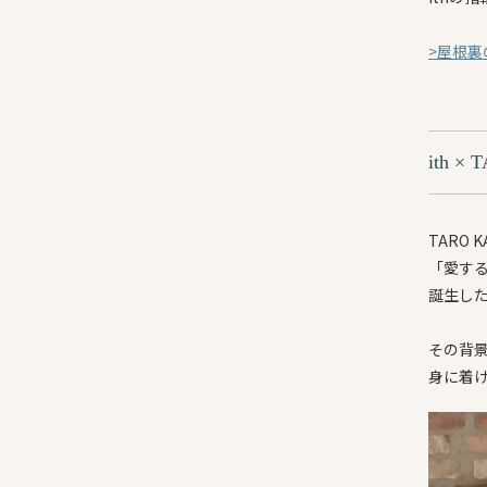
>屋根裏
ith 
TARO
「愛す
誕生し
その背
身に着