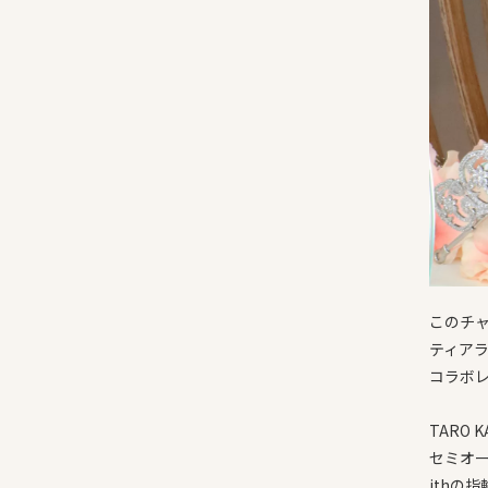
このチ
ティアラデ
コラボ
TARO 
セミオ
ithの