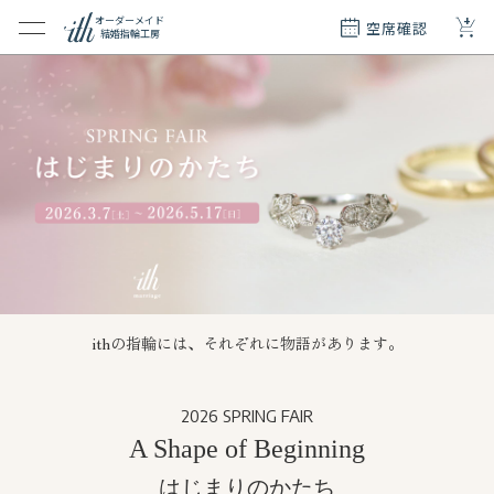
+
オーダーメイド
空席確認
結婚指輪工房
クション
ダーメイド
ド
て
エリー
覧
質問
ithの指輪には、それぞれに物語があります。
2026 SPRING FAIR
A Shape of Beginning
はじまりのかたち