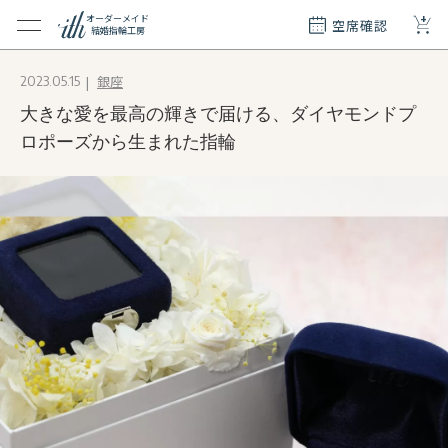
+
オーダーメイド
空席確認
結婚指輪工房
クション
銀座
2023.05.15
ダーメイド
大きな愛を最高の輝きで届ける、ダイヤモンドプ
ド
て
ロポーズから生まれた指輪
エリー
覧
質問