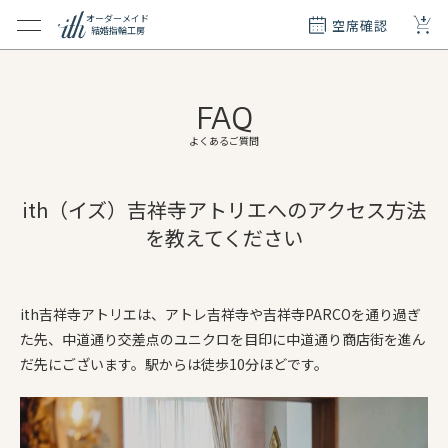
+
オーダーメイド
空席確認
結婚指輪工房
クション
ダーメイド
FAQ
ド
て
よくあるご質問
エリー
ith（イズ）吉祥寺アトリエへのアクセス方法
覧
を教えてください
質問
ith吉祥寺アトリエは、アトレ吉祥寺や吉祥寺PARCOを通り過ぎ
た先、中道通り交差点のユニクロを目印に中道通り商店街を進ん
だ先にございます。駅からは徒歩10分ほどです。