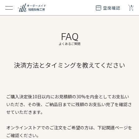
+
オーダーメイド
空席確認
結婚指輪工房
クション
ダーメイド
FAQ
ド
て
よくあるご質問
エリー
決済方法とタイミングを教えてください
覧
質問
ご購入決定後10日以内にお見積額の30%を内金としてお支払い
いただき、その後、ご納品日までに残額のお支払い完了を確認さ
せていただきます。
オンラインストアでのご注文をご希望の方は、下記関連ページを
ご確認ください。