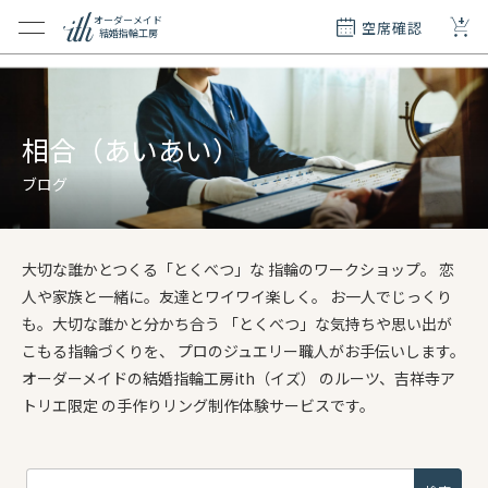
+
オーダーメイド
空席確認
結婚指輪工房
クション
ダーメイド
ド
相合（あいあい）
て
ブログ
エリー
覧
大切な誰かとつくる「とくべつ」な 指輪のワークショップ。 恋
質問
人や家族と一緒に。友達とワイワイ楽しく。 お一人でじっくり
も。大切な誰かと分かち合う 「とくべつ」な気持ちや思い出が
こもる指輪づくりを、 プロのジュエリー職人がお手伝いします。
オーダーメイドの結婚指輪工房ith（イズ） のルーツ、吉祥寺ア
トリエ限定 の手作りリング制作体験サービスです。