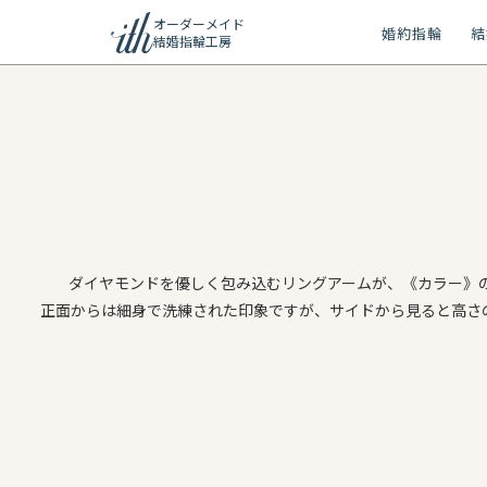
オーダーメイド
婚約指輪
結
結婚指輪工房
ション
ーメイド
リー
ダイヤモンドを優しく包み込むリングアームが、《カラー》の
問
正面からは細身で洗練された印象ですが、サイドから見ると高さ