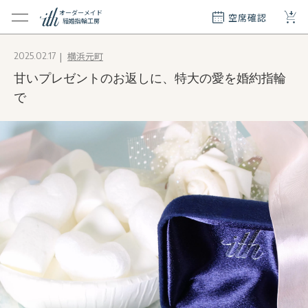
+
オーダーメイド
空席確認
結婚指輪工房
クション
横浜元町
2025.02.17
ダーメイド
甘いプレゼントのお返しに、特大の愛を婚約指輪
ド
て
で
エリー
覧
質問