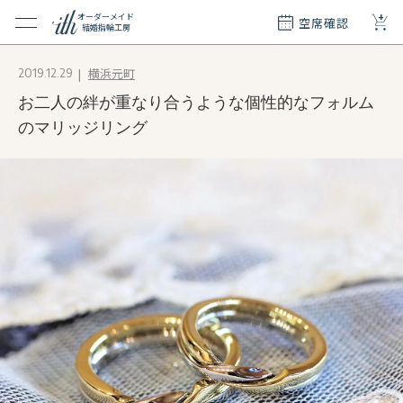
+
オーダーメイド
空席確認
結婚指輪工房
クション
横浜元町
2019.12.29
ダーメイド
お二人の絆が重なり合うような個性的なフォルム
ド
て
のマリッジリング
エリー
覧
質問