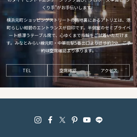
くり手”がお手伝いします。
横浜元町ショッピングストリートの路地裏にあるアトリエは、港
町らしい紺碧のエントランスが目印です。半個室のセミプライベ
ート感漂うテーブル席で、心ゆくまで指輪をご試着いただけま
す。みなとみらい線元町・中華街駅5番出口より徒歩約3分、ご予
約は空席確認より承ります。
TEL
空席確認
アクセス