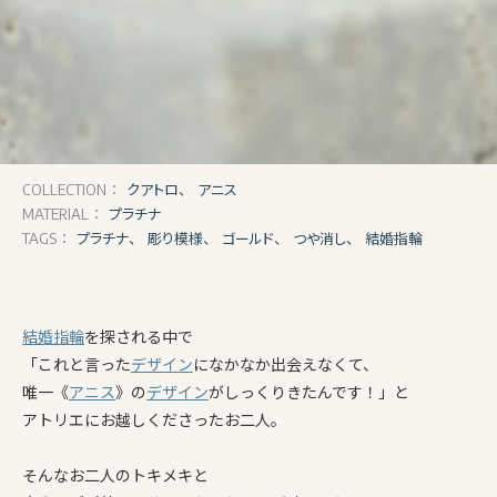
クアトロ、
アニス
COLLECTION：
プラチナ
MATERIAL：
プラチナ、
彫り模様、
ゴールド、
つや消し、
結婚指輪
TAGS：
結婚指輪
を探される中で
「これと言った
デザイン
になかなか出会えなくて、
唯一《
アニス
》の
デザイン
がしっくりきたんです！」と
アトリエにお越しくださったお二人。
そんなお二人のトキメキと