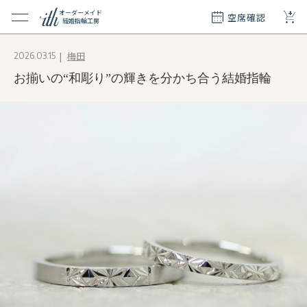
+
オーダーメイド
空席確認
結婚指輪工房
クション
梅田
2026.03.15
ダーメイド
お揃いの“和彫り”の輝きを分かち合う結婚指輪
ド
て
エリー
覧
質問