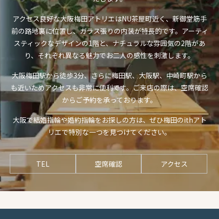
アクセス良好な大阪梅田アトリエはNU茶屋町近く、新御堂筋手
前の路地裏に位置し、ガラス張りの内装が特長的です。アーティ
スティックなデザインの1階と、ナチュラルな雰囲気の2階があ
り、それぞれ異なる魅力でお二人の感性を刺激します。
大阪梅田駅から徒歩3分、さらに梅田駅、大阪駅、中崎町駅から
も近いためアクセスも非常に便利です。ご来店の際は、空席確認
からご予約を承っております。
大阪で結婚指輪や婚約指輪をお探しの方は、ぜひ梅田のithアト
リエで特別な一つを見つけてください。
TEL
空席確認
アクセス