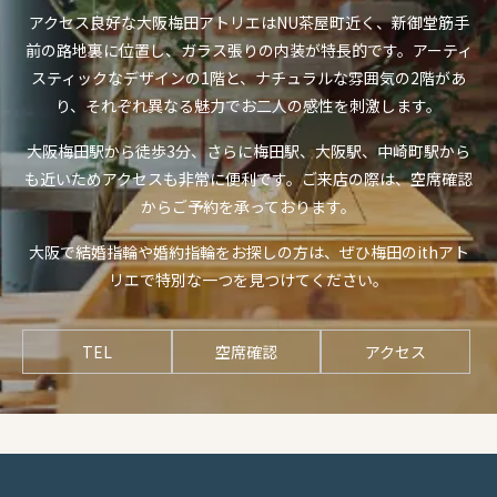
アクセス良好な大阪梅田アトリエはNU茶屋町近く、新御堂筋手
前の路地裏に位置し、ガラス張りの内装が特長的です。アーティ
スティックなデザインの1階と、ナチュラルな雰囲気の2階があ
り、それぞれ異なる魅力でお二人の感性を刺激します。
大阪梅田駅から徒歩3分、さらに梅田駅、大阪駅、中崎町駅から
も近いためアクセスも非常に便利です。ご来店の際は、空席確認
からご予約を承っております。
大阪で結婚指輪や婚約指輪をお探しの方は、ぜひ梅田のithアト
リエで特別な一つを見つけてください。
TEL
空席確認
アクセス