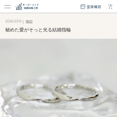
+
オーダーメイド
空席確認
結婚指輪工房
クション
梅田
2026.03.13
ダーメイド
秘めた愛がそっと光る結婚指輪
ド
て
エリー
覧
質問