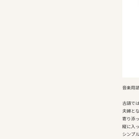
音楽用
古語で
夫婦と
寄り添
縦に入
シンプ