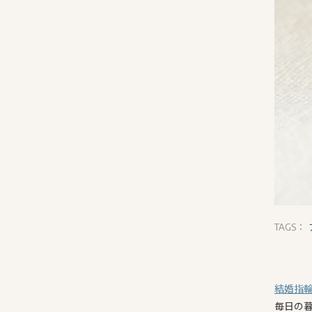
TAGS：
結婚指
毎日の