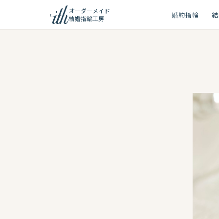
オーダーメイド
婚約指輪
結
結婚指輪工房
ション
ーメイド
リー
問