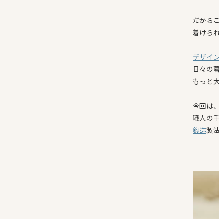
だから
着けら
デザイ
日々の
もっと
今回は
職人の
鍛造
製