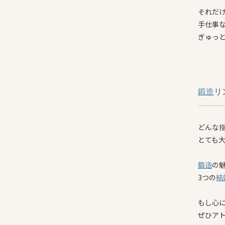
それだ
手仕事
ぎゅっ
鍛造
リ
どんな
とても
鍛造
の
3つの
結
もし心
ぜひア