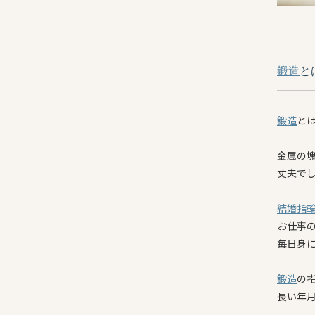
鍛造
と
鍛造
と
金属の
丈夫で
結婚指
お仕事
毎日身
鍛造
の
長い年