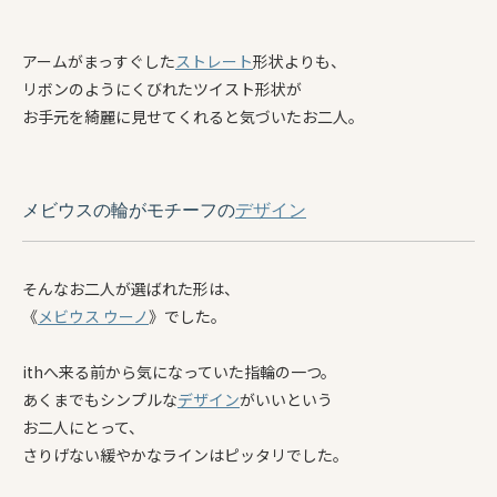
アームがまっすぐした
ストレート
形状よりも、
リボンのようにくびれたツイスト形状が
お手元を綺麗に見せてくれると気づいたお二人。
メビウス
の
輪
がモチーフの
デザイン
そんなお二人が選ばれた形は、
《
メビウス ウーノ
》でした。
ithへ来る前から気になっていた指輪の一つ。
あくまでもシンプルな
デザイン
がいいという
お二人にとって、
さりげない緩やかなラインはピッタリでした。