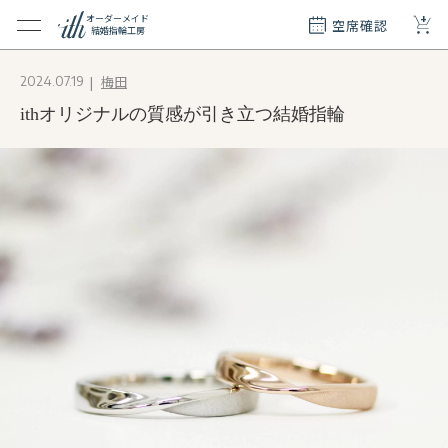
+
オーダーメイド
空席確認
結婚指輪工房
クション
梅田
2024.07.19
ダーメイド
ithオリジナルの質感が引き立つ結婚指輪
ド
て
エリー
覧
質問