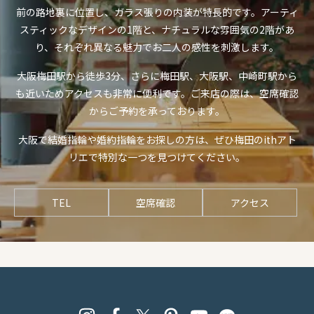
前の路地裏に位置し、ガラス張りの内装が特長的です。アーティ
スティックなデザインの1階と、ナチュラルな雰囲気の2階があ
り、それぞれ異なる魅力でお二人の感性を刺激します。
大阪梅田駅から徒歩3分、さらに梅田駅、大阪駅、中崎町駅から
も近いためアクセスも非常に便利です。ご来店の際は、空席確認
からご予約を承っております。
大阪で結婚指輪や婚約指輪をお探しの方は、ぜひ梅田のithアト
リエで特別な一つを見つけてください。
TEL
空席確認
アクセス