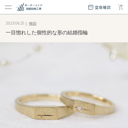
+
オーダーメイド
空席確認
結婚指輪工房
クション
梅田
2023.06.25
ダーメイド
一目惚れした個性的な形の結婚指輪
ド
て
エリー
覧
質問