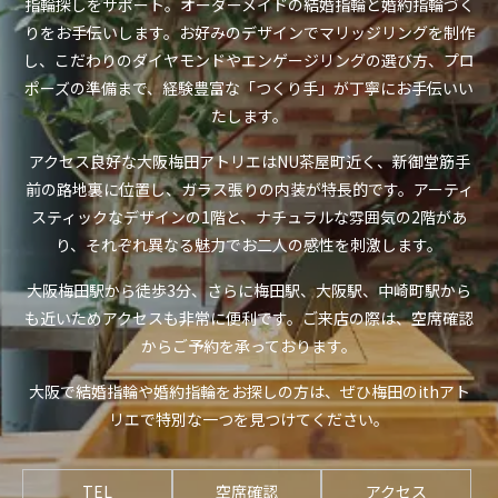
指輪探しをサポート。オーダーメイドの結婚指輪と婚約指輪づく
りをお手伝いします。お好みのデザインでマリッジリングを制作
し、こだわりのダイヤモンドやエンゲージリングの選び方、プロ
ポーズの準備まで、経験豊富な「つくり手」が丁寧にお手伝いい
たします。
アクセス良好な大阪梅田アトリエはNU茶屋町近く、新御堂筋手
前の路地裏に位置し、ガラス張りの内装が特長的です。アーティ
スティックなデザインの1階と、ナチュラルな雰囲気の2階があ
り、それぞれ異なる魅力でお二人の感性を刺激します。
大阪梅田駅から徒歩3分、さらに梅田駅、大阪駅、中崎町駅から
も近いためアクセスも非常に便利です。ご来店の際は、空席確認
からご予約を承っております。
大阪で結婚指輪や婚約指輪をお探しの方は、ぜひ梅田のithアト
リエで特別な一つを見つけてください。
TEL
空席確認
アクセス