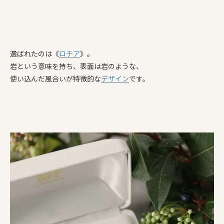
選ばれたのは《
ロチア
》。
岩という意味を持ち、表面は岩のような、
使い込んだ風合いが特徴的な
デザイン
です。