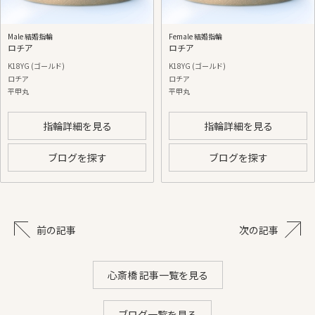
Male 結婚指輪
Female 結婚指輪
ロチア
ロチア
K18YG (ゴールド)
K18YG (ゴールド)
ロチア
ロチア
平甲丸
平甲丸
指輪詳細を見る
指輪詳細を見る
ブログを探す
ブログを探す
前の記事
次の記事
心斎橋 記事一覧を見る
ブログ一覧を見る