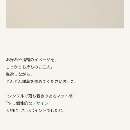
お好みや指輪のイメージを、
しっかりお持ちのお二人。
厳選しながら、
どんどん試着を進めてくださいました。
“シンプルで落ち着きのあるマット感”
“少し個性的な
デザイン
”
大切にしたいポイントでしたね。