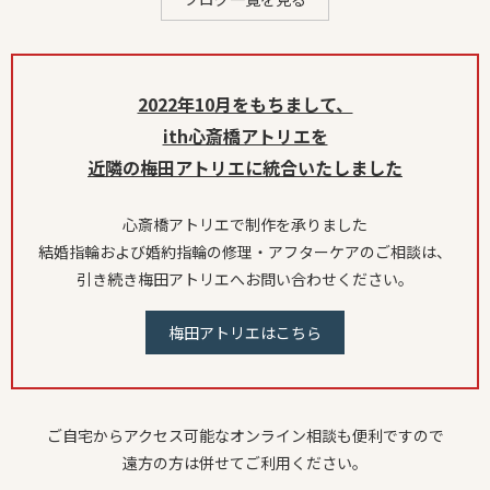
2022年10月をもちまして、
ith心斎橋アトリエを
近隣の梅田アトリエに統合いたしました
心斎橋アトリエで制作を承りました
結婚指輪および婚約指輪の修理・アフターケアのご相談は、
引き続き梅田アトリエへお問い合わせください。
梅田アトリエはこちら
ご自宅からアクセス可能なオンライン相談も便利ですので
遠方の方は併せてご利用ください。