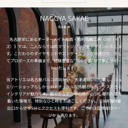
NAGOYA SAKAE
名古屋 栄
名古屋栄にあるオーダーメイド結婚・婚約指輪工房《ith（イ
ズ）》では、二人ならではのマリッジリングをデザインいたしま
す。こだわりのダイヤモンドやエンゲージリングの選び方、そし
てプロポーズの準備まで、経験豊富な“つくり手”が丁寧にサポー
トいたします。
当アトリエは名古屋パルコの向かい、大津通沿いに位置し、ジュ
エリーショップらしからぬナチュラルな外観とリラックスできる
インテリアが魅力です。賑やかな栄の中心地から少し離れた落ち
着いた環境で、特別なひと時をお過ごしください。矢場町駅4番
出口から徒歩5分とアクセスも便利です。ご予約は空席確認ペー
ジから承ります。