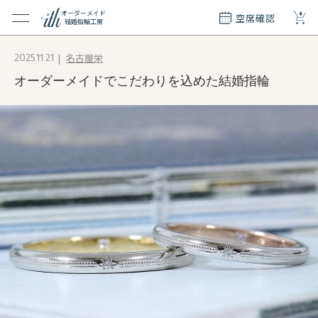
+
オーダーメイド
空席確認
結婚指輪工房
クション
名古屋栄
2025.11.21
ダーメイド
オーダーメイドでこだわりを込めた結婚指輪
ド
て
エリー
覧
質問