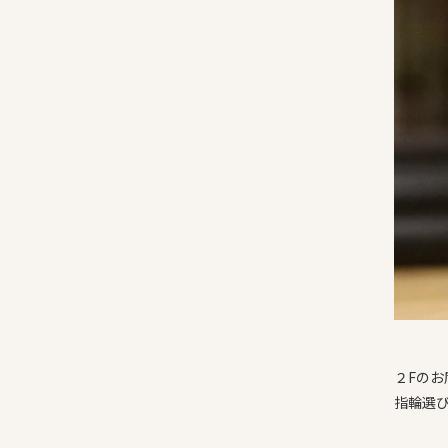
２Fの
指輪選