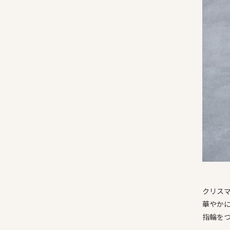
クリス
華やか
指輪を