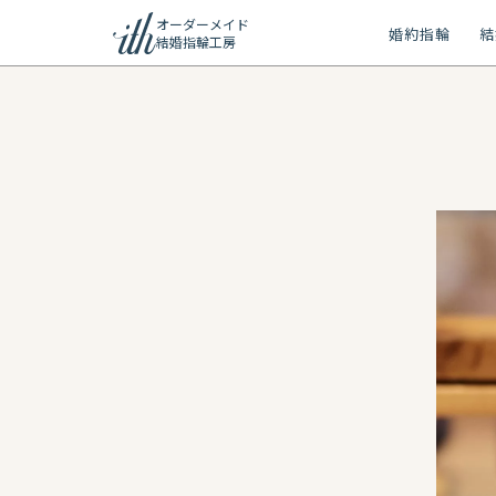
オーダーメイド
婚約指輪
結
結婚指輪工房
ション
ーメイド
リー
問