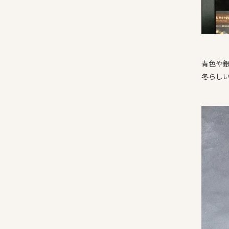
青色や
冬らし