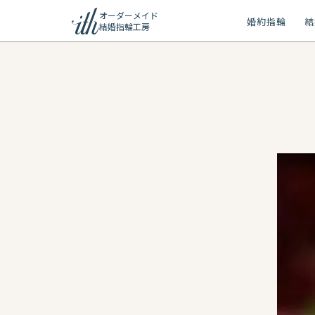
オーダーメイド
婚約指輪
結
結婚指輪工房
ション
ーメイド
リー
問