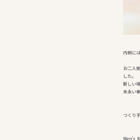
内側に
お二人
した。
新しい
末永い
つくり
Men’s K