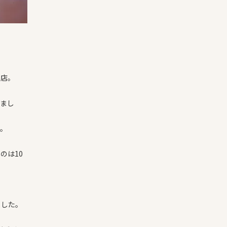
来店。
りまし
に。
のは10
ました。