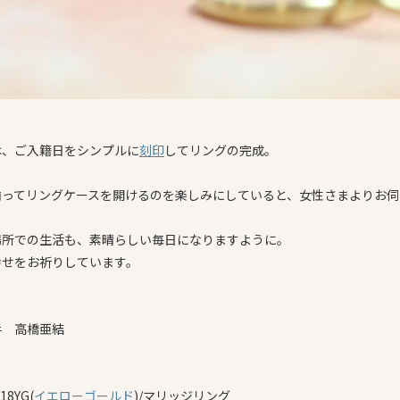
は、ご入籍日をシンプルに
刻印
してリングの完成。
揃ってリングケースを開けるのを楽しみにしていると、女性さまよりお伺
場所での生活も、素晴らしい毎日になりますように。
幸せをお祈りしています。
手 高橋亜結
18YG(
イエローゴールド
)/マリッジリング