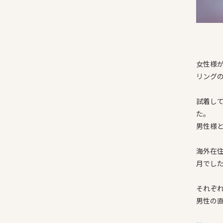
女性様
リング
試着し
た。
男性様
海外在
月でし
それぞ
男性の