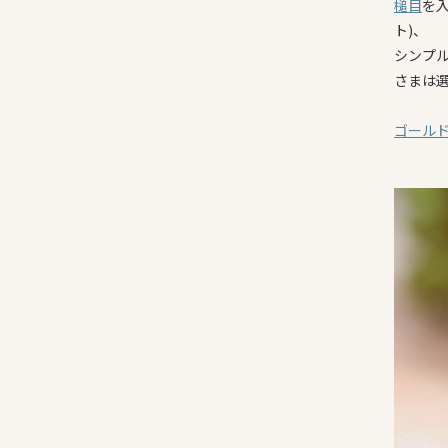
槌目
を入
ト)、
シンプル
さまは
ゴール