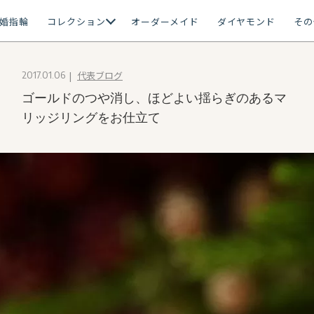
婚指輪
コレクション
オーダーメイド
ダイヤモンド
その
代表ブログ
2017.01.06
ゴールドのつや消し、ほどよい揺らぎのあるマ
リッジリングをお仕立て