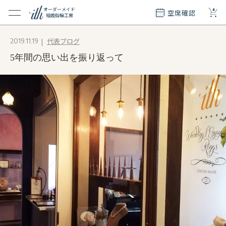
+
オーダーメイド
空席確認
結婚指輪工房
クション
代表ブログ
2019.11.19
ダーメイド
5年間の思い出を振り返って
ド
て
エリー
覧
質問