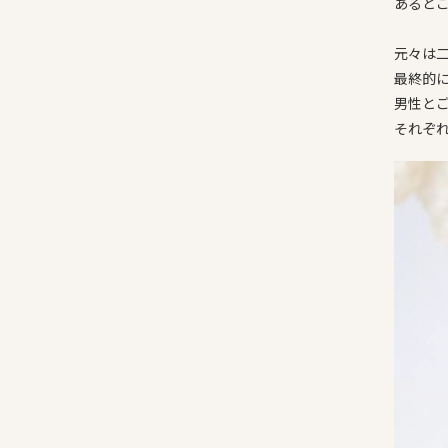
あると
元々は
最終的
男性と
それぞ