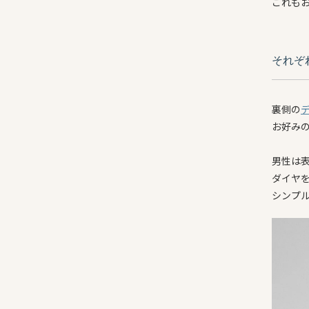
これも
それぞ
裏側の
お好み
男性は
ダイヤ
シンプ