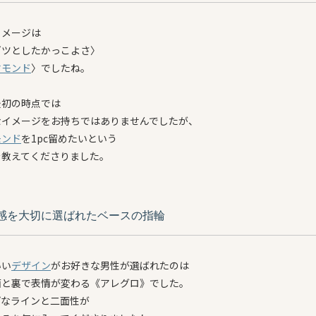
イメージは
ゴツとしたかっこよさ〉
ヤモンド
〉でしたね。
最初の時点では
なイメージをお持ちではありませんでしたが、
モンド
を1pc留めたいという
を教えてくださりました。
感を大切に選ばれたベースの指輪
いい
デザイン
がお好きな男性が選ばれたのは
面と裏で表情が変わる《アレグロ》でした。
プなラインと二面性が