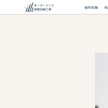
オーダーメイド
婚約指輪
結
結婚指輪工房
ション
ーメイド
リー
問