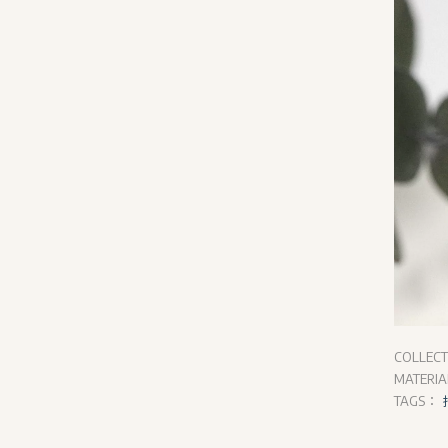
COLLEC
MATERI
TAGS：