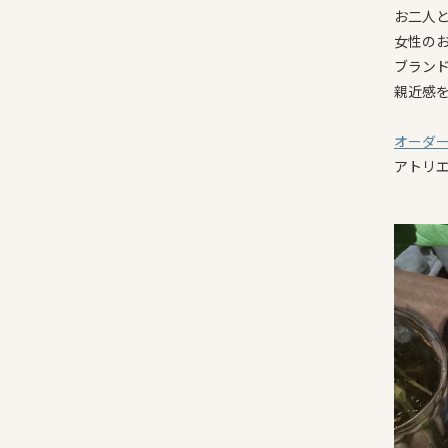
お二人
女性のお
ブラン
親近感
オーダ
アトリ