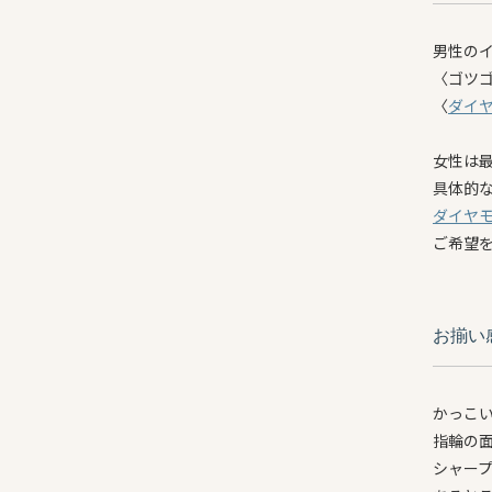
男性の
〈ゴツ
〈
ダイ
女性は
具体的
ダイヤ
ご希望
お揃い
かっこ
指輪の
シャー