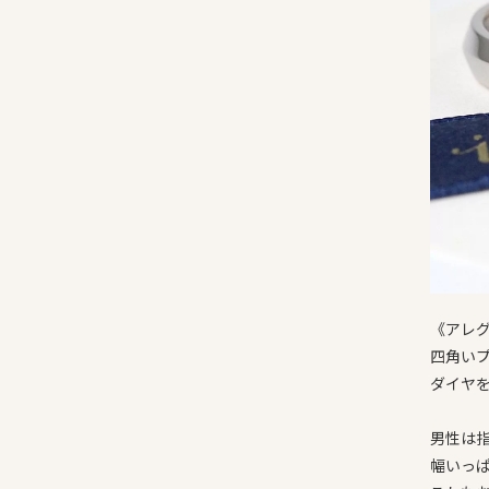
《アレ
四角い
ダイヤ
男性は
幅いっ