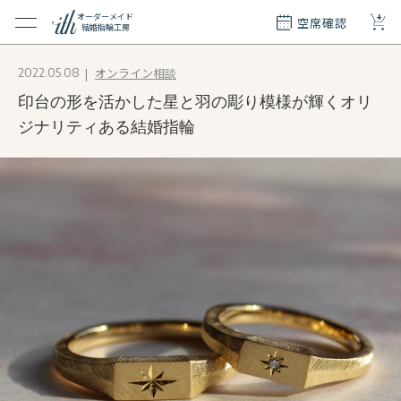
+
オーダーメイド
空席確認
結婚指輪工房
クション
オンライン相談
2022.05.08
ダーメイド
印台の形を活かした星と羽の彫り模様が輝くオリ
ド
て
ジナリティある結婚指輪
エリー
覧
質問