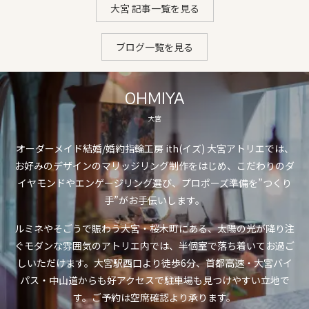
大宮 記事一覧を見る
ブログ一覧を見る
OHMIYA
大宮
オーダーメイド結婚/婚約指輪工房 ith(イズ) 大宮アトリエでは、
お好みのデザインのマリッジリング制作をはじめ、こだわりのダ
イヤモンドやエンゲージリング選び、プロポーズ準備を”つくり
手”がお手伝いします。
ルミネやそごうで賑わう大宮・桜木町にある、太陽の光が降り注
ぐモダンな雰囲気のアトリエ内では、半個室で落ち着いてお過ご
しいただけます。大宮駅西口より徒歩6分、首都高速・大宮バイ
パス・中山道からも好アクセスで駐車場も見つけやすい立地で
す。ご予約は空席確認より承ります。