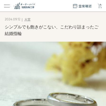
+
オーダーメイド
空席確認
結婚指輪工房
クション
大宮
2024.09.12
ダーメイド
シンプルでも飽きがこない、こだわり詰まったご
ド
て
結婚指輪
エリー
覧
質問