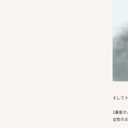
そして
1番星
女性の