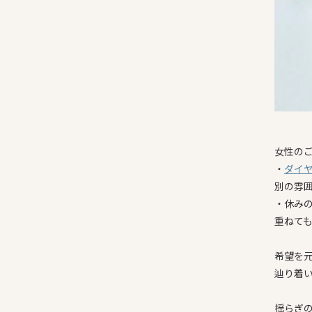
女性のご
・
ダイ
別の雰
・休み
重ねて
希望を
辿り着
揺らぎ