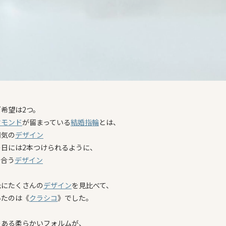
希望は2つ。
ヤモンド
が留まっている
結婚指輪
とは、
囲気の
デザイン
の日には2本つけられるように、
も合う
デザイン
元にたくさんの
デザイン
を見比べて、
いたのは《
クラシコ
》でした。
のある柔らかいフォルムが、