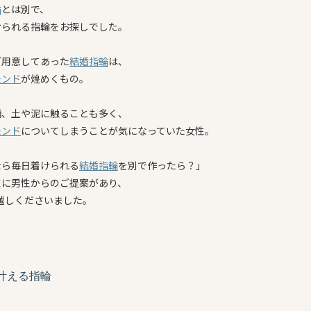
輪
とは別で、
けられる指輪をお探しでした。
ご用意してあった
結婚指輪
は、
モンド
が煌めくもの。
柄、土や泥に触ることも多く、
モンド
についてしまうことが気になっていた女性。
なら毎日着けられる
結婚指輪
を別で作ったら？」
性に男性からのご提案があり、
お越しくださいました。
叶える指輪