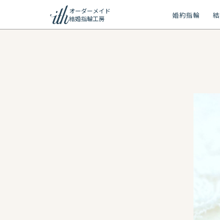
オーダーメイド
婚約指輪
結
結婚指輪工房
ション
ーメイド
リー
問