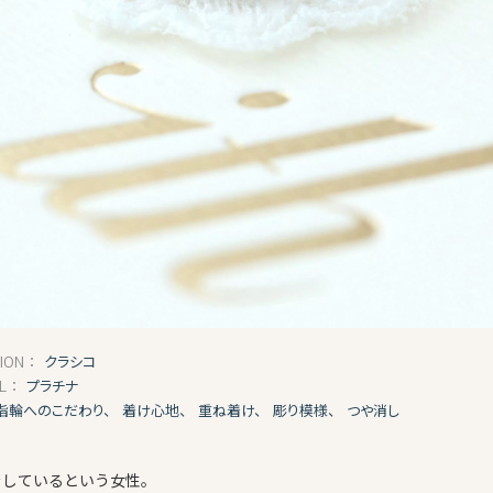
クラシコ
TION：
プラチナ
AL：
指輪へのこだわり、
着け心地、
重ね着け、
彫り模様、
つや消し
をしているという女性。