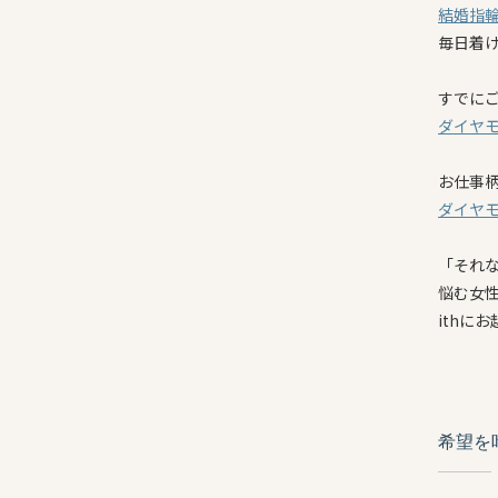
結婚指
毎日着
すでに
ダイヤ
お仕事
ダイヤ
「それ
悩む女
ithに
希望を