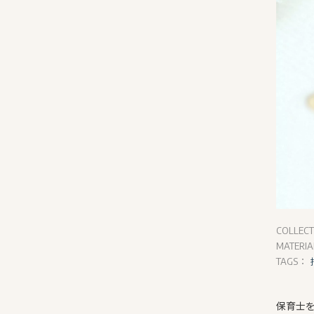
COLLEC
MATERI
TAGS：
保育士