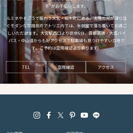
手”がお手伝いします。
ルミネやそごうで賑わう大宮・桜木町にある、太陽の光が降り注
ぐモダンな雰囲気のアトリエ内では、半個室で落ち着いてお過ご
しいただけます。大宮駅西口より徒歩6分、首都高速・大宮バイ
パス・中山道からも好アクセスで駐車場も見つけやすい立地で
す。ご予約は空席確認より承ります。
TEL
空席確認
アクセス