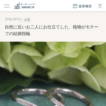
+
オーダーメイド
空席確認
結婚指輪工房
クション
大宮
2018.08.13
ダーメイド
自然に近いお二人にお仕立てした、植物がモチー
ド
て
フの結婚指輪
エリー
覧
質問