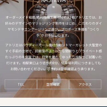
柏
オーダーメイド結婚/婚約指輪工房 ith(イズ) 柏アトリエでは、お
好みのデザインのマリッジリング制作をはじめ、こだわりのダイ
ヤモンドやエンゲージリング選び、プロポーズ準備を”つくり
手”がお手伝いします。
アトリエはハウディーモール抜けたセントマーガレット大聖堂の
すぐ手前の立地で、回廊型のユニークな間取りとプライベート感
たっぷりの半個室では、日常を離れてゆったり指輪をご試着いた
だけます。柏駅東口より徒歩約8分、駐車場利用につきましても
お問い合わせください。ご予約は空席確認より承ります。
TEL
空席確認
アクセス