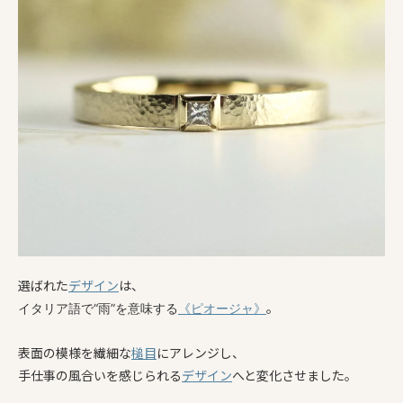
選ばれた
デザイン
は、
。
イタリア語で“雨”を意味する
《ピオージャ》
表面の模様を繊細な
槌目
にアレンジし、
手仕事の風合いを感じられる
デザイン
へと変化させました。