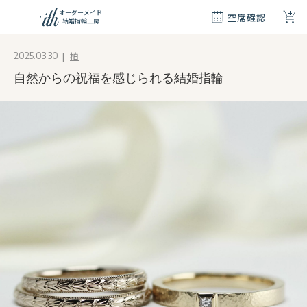
+
オーダーメイド
空席確認
結婚指輪工房
クション
柏
2025.03.30
ダーメイド
自然からの祝福を感じられる結婚指輪
ド
て
エリー
覧
質問