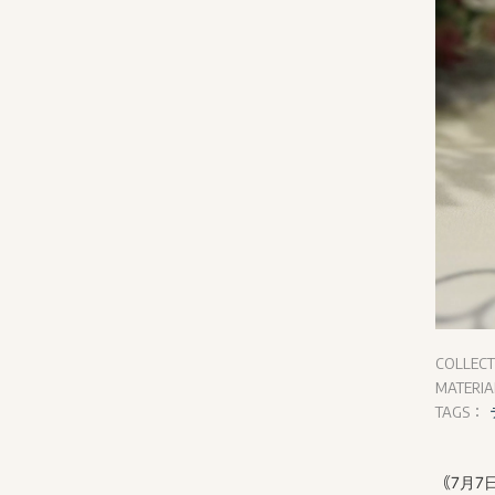
COLLEC
MATERI
TAGS：
｟
7月7