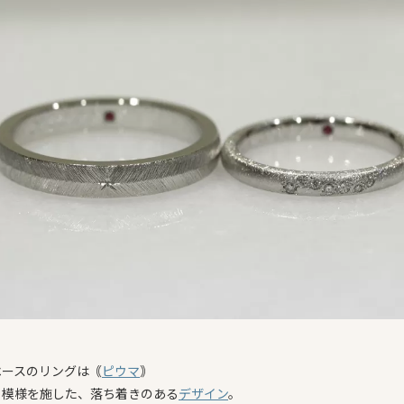
ベースのリングは｟
ピウマ
｠
り模様を施した、落ち着きのある
デザイン
。