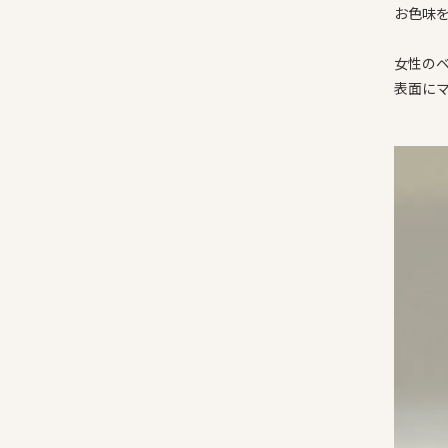
お色味
女性の
表面に