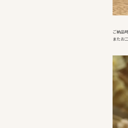
ご納品
またお