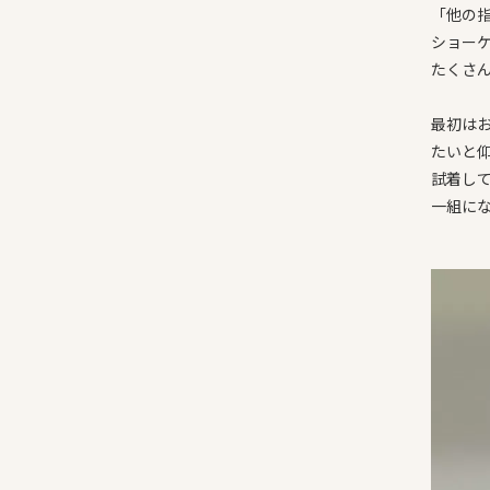
「他の
ショー
たくさ
最初は
たいと
試着し
一組に