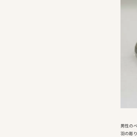
男性の
羽の彫