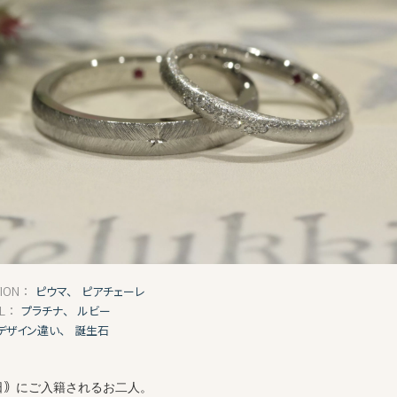
ピウマ、
ピアチェーレ
TION：
プラチナ、
ルビー
AL：
デザイン違い、
誕生石
日
｠にご入籍されるお二人。