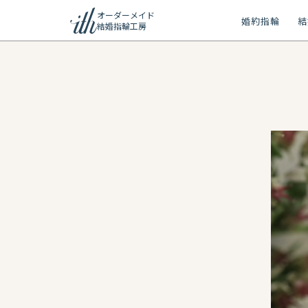
オーダーメイド
婚約指輪
結
結婚指輪工房
ション
ーメイド
リー
問