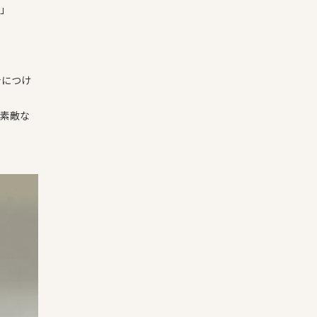
！」
身につけ
て素敵な