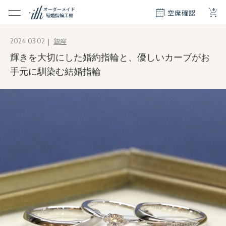
+
オーダーメイド
空席確認
結婚指輪工房
クション
銀座
2024.03.02
ダーメイド
輝きを大切にした婚約指輪と、優しいカーブがお
ド
て
手元に馴染む結婚指輪
エリー
覧
質問