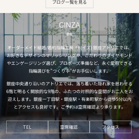
ブログ一覧を見る
GINZA
銀座
オーダーメイド結婚/婚約指輪工房 ith(イズ) 銀座アトリエでは、
お好きなデザインのマリッジリングや、こだわりのダイヤモンド
やエンゲージリング選び、プロポーズ準備など、永く愛用できる
指輪選びを”つくり手”がお手伝いします。
銀座中央通り沿いのアトリエでは、落ち着いた隠れ家を思わせる
6階と明るく開放的な9階の、ふたつの対照的な空間がお二人をお
迎えします。銀座一丁目駅・銀座駅・有楽町駅から徒歩5分以内
とアクセスも良好です。ご予約は空席確認より承ります。
TEL
空席確認
アクセス