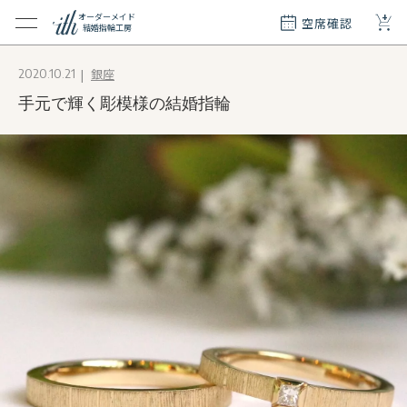
+
オーダーメイド
空席確認
結婚指輪工房
クション
銀座
2020.10.21
ダーメイド
手元で輝く彫模様の結婚指輪
ド
て
エリー
覧
質問