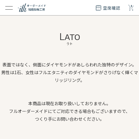
+
オーダーメイド
空席確認
結婚指輪工房
クション
ダーメイド
Lato
ド
て
ラト
エリー
表面ではなく、側面にダイヤモンドがあしらわれた独特のデザイン。
覧
男性は1石、女性はフルエタニティのダイヤモンドがさりげなく輝くマ
質問
リッジリング。
本商品は現在お取り扱いしておりません。
フルオーダーメイドにてご対応できる場合もございますので、
つくり手にお問い合わせください。