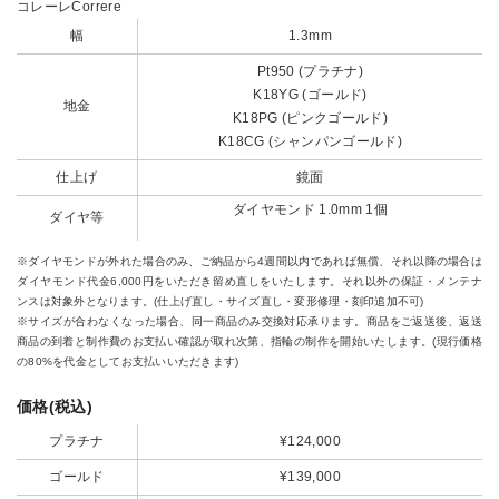
コレーレCorrere
幅
1.3mm
Pt950 (プラチナ)
K18YG (ゴールド)
地金
K18PG (ピンクゴールド)
K18CG (シャンパンゴールド)
仕上げ
鏡面
ダイヤモンド
1.0mm 1個
ダイヤ等
※ダイヤモンドが外れた場合のみ、ご納品から4週間以内であれば無償、それ以降の場合は
ダイヤモンド代金6,000円をいただき留め直しをいたします。それ以外の保証・メンテナ
ンスは対象外となります。(仕上げ直し・サイズ直し・変形修理・刻印追加不可)
※サイズが合わなくなった場合、同一商品のみ交換対応承ります。商品をご返送後、返送
商品の到着と制作費のお支払い確認が取れ次第、指輪の制作を開始いたします。(現行価格
の80%を代金としてお支払いいただきます)
価格(税込)
プラチナ
¥124,000
ゴールド
¥139,000