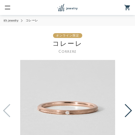
jewelry
ith jewelry
コレーレ
elryトップ
オンライン限定
ームのご案内
コレーレ
Correre
リング
クレス
ネックレス
ング
・ベビーリング