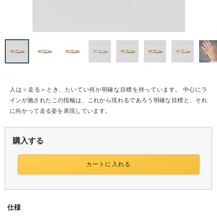
・ペア
リング
生ものジュエリー
人は＜走る＞とき、たいてい何か明確な目標を持っています。 中心にラ
インが施されたこの指輪は、これから現れるであろう明確な目標と、それ
riageトップ
に向かって走る姿を表現しています。
ズリング
購入する
カートに入れる
仕様