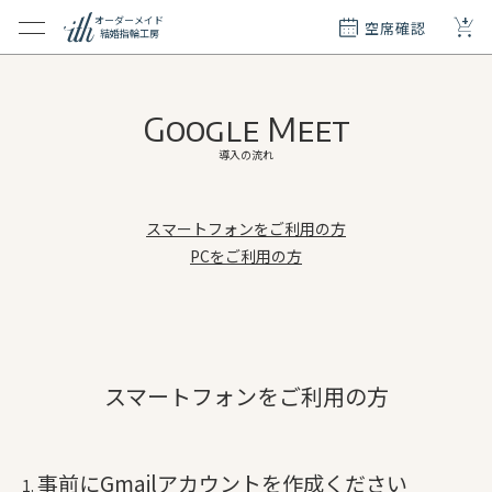
+
オーダーメイド
空席確認
結婚指輪工房
クション
ダーメイド
Google Meet
ド
て
導入の流れ
エリー
スマートフォンをご利用の方
覧
PCをご利用の方
質問
スマートフォンをご利用の方
事前にGmailアカウントを作成ください