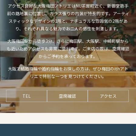
アクセス良好な大阪梅田アトリエはNU茶屋町近く、新御堂筋手
前の路地裏に位置し、ガラス張りの内装が特長的です。アーティ
スティックなデザインの1階と、ナチュラルな雰囲気の2階があ
り、それぞれ異なる魅力でお二人の感性を刺激します。
大阪梅田駅から徒歩3分、さらに梅田駅、大阪駅、中崎町駅から
も近いためアクセスも非常に便利です。ご来店の際は、空席確認
からご予約を承っております。
大阪で結婚指輪や婚約指輪をお探しの方は、ぜひ梅田のithアト
リエで特別な一つを見つけてください。
TEL
空席確認
アクセス