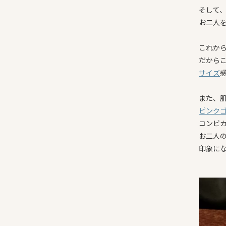
そして
お二人を
これか
だから
サイズ
また、
ピンク
コンビ
お二人
印象に