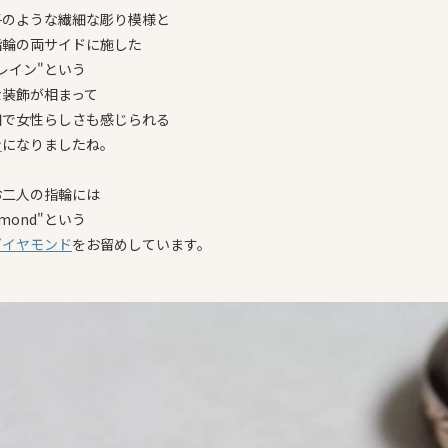
子のような繊細な彫り模様と
指輪の両サイドに施した
レイン"という
な装飾が相まって
細で女性らしさも感じられる
ン
になりましたね。
お二人の指輪には
iamond"という
ダイヤモンド
をお留めしています。