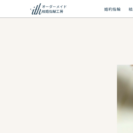
オーダーメイド
婚約指輪
結
結婚指輪工房
ション
ーメイド
リー
問