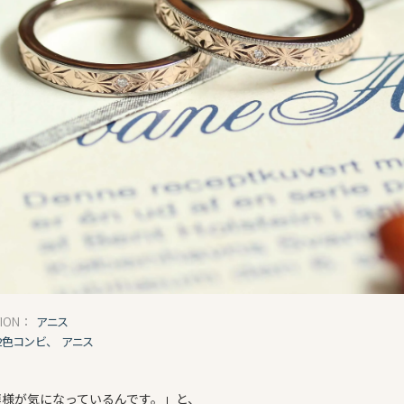
アニス
TION：
2色コンビ、
アニス
模様が気になっているんです。」と、