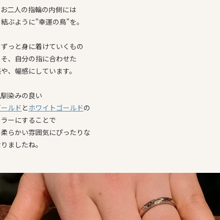
、お二人の指輪の内側には
結ぶように"幸運の鳥"を。
らずっと身に着けていくもの
こそ、自分の指に合わせた
感や、幅感にしています。
肌馴染みの良い
ゴールド
と
ホワイトゴールド
の
カラーにすることで
の柔らかい雰囲気にぴったりな
なりましたね。