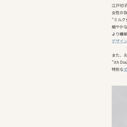
江戸切
女性の
"ミルグ
細やか
より繊
デザイ
また、
"ith D
特別な