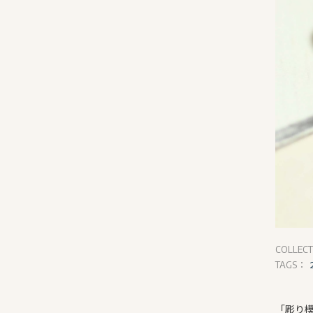
COLLEC
TAGS：
「彫り