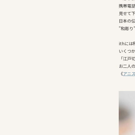
携帯電
見せて
日本の
"和彫り
ithに
いくつ
「江戸
お二人
《
アニ