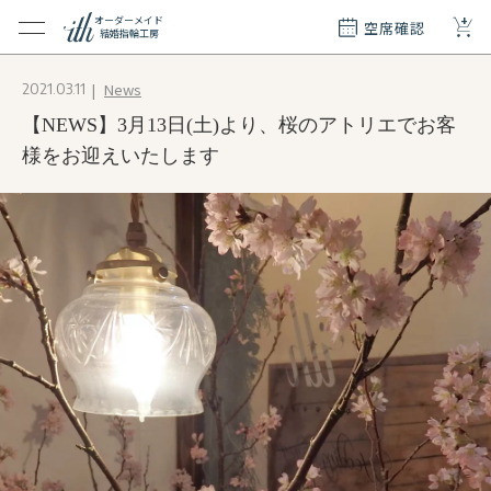
+
オーダーメイド
空席確認
結婚指輪工房
クション
News
2021.03.11
ダーメイド
【NEWS】3月13日(土)より、桜のアトリエでお客
ド
て
様をお迎えいたします
エリー
覧
質問