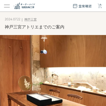
+
オーダーメイド
空席確認
結婚指輪工房
クション
神戸三宮
2024.07.22
ダーメイド
神戸三宮アトリエまでのご案内
ド
て
エリー
覧
質問