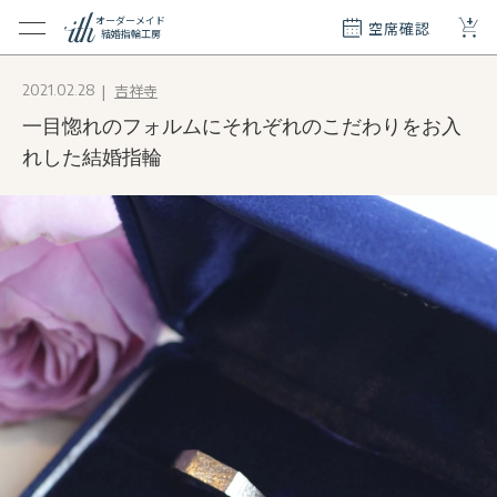
+
オーダーメイド
空席確認
結婚指輪工房
クション
吉祥寺
2021.02.28
ダーメイド
一目惚れのフォルムにそれぞれのこだわりをお入
ド
て
れした結婚指輪
エリー
覧
質問