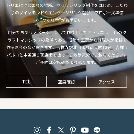
トリエははじまりの場所。マリッジリング制作をはじめ、こだわ
りのダイヤモンドやエンゲージリング選び、プロポーズ準備
を”つくり手”がお手伝いします。
自分たちでリノベーションして作り上げたアトリエは、ithのク
ラフトマンシップの象徴であり、2階の工房からは職人が指輪を
作る彫金の音が響きます。吉祥寺駅北口より徒歩約10分、吉祥寺
パルコと中道通り商店街を抜け、お散歩気分でお越しください。
ご予約は空席確認より承ります。
TEL
空席確認
アクセス