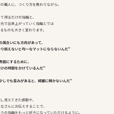
房の職人に、つくり方を教わりながら。
して得るだけの指輪と、
手元で出来上がっていく指輪とでは
くるものも大きく変わります。
トの風合いにも方向があって、
り揃えないと
均一なマットにならないんだ"
の表面にするために、
けの時間をかけているんだ"
少しでも歪みがあると、綺麗に輝かないんだ"
通し見えてきた感動や、
みなさんにお伝えすることで、
入りの指輪をもっと好きになっていただけるように。