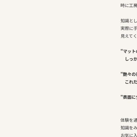
時に工
知識と
実際に
見えて
"マッ
しっか
"艶々
これだ
"表面に
体験を
知識を
お気に