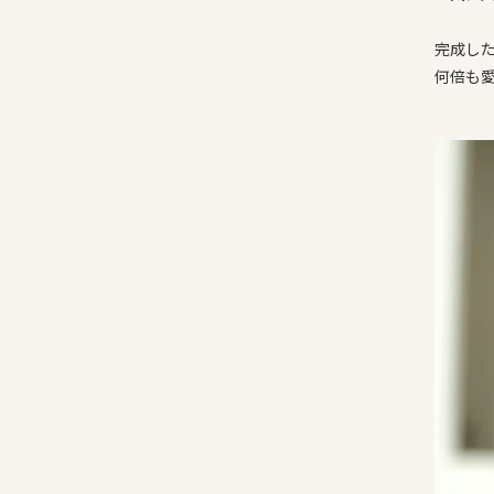
完成し
何倍も