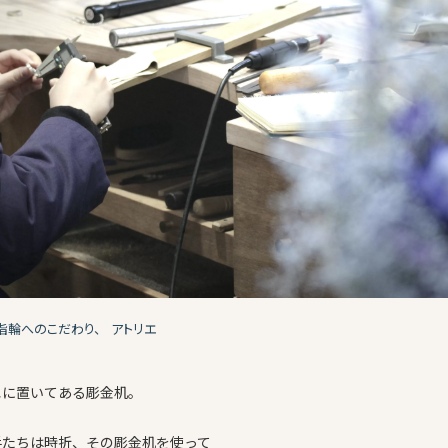
指輪へのこだわり、
アトリエ
エに置いてある彫金机。
手たちは時折、その彫金机を使って