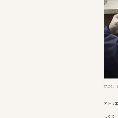
TAGS：
アトリ
つくり