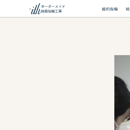
オーダーメイド
婚約指輪
結
結婚指輪工房
ション
ーメイド
リー
問