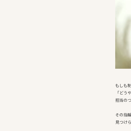
もしも
「どう
担当の
その指
見つけ