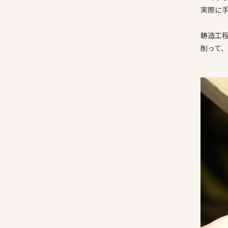
実際に
鋳造工
削って