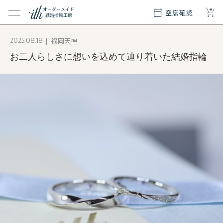
+
オーダーメイド
空席確認
結婚指輪工房
クション
福岡天神
2025.08.18
ダーメイド
お二人らしさに想いを込めて辿り着いた結婚指輪
ド
て
エリー
覧
質問