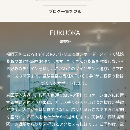
ブログ一覧を見る
FUKUOKA
福岡天神
福岡天神にあるith(イズ)のアトリエでは、オーダーメイドで結婚
指輪や婚約指輪をお作りします。たくさんの指輪を試着しながら
お好みのデザインを探し、こだわりのダイヤモンド選びからプロ
ポーズの準備まで、経験豊富な専任の”つくり手”がお客様の指輪
づくりをサポートします。
岩田屋本店近く、紺屋町東通り沿いの便利なロケーションに位置
する福岡天神アトリエは、ガラス張りの入り口と吹き抜けが特徴
的です。入口からは想像できない、広々と奥行きのある隠れ家的
な空間が、お二人をあたたかくお迎えします。天神駅、西鉄福岡
駅、赤坂駅から徒歩6〜7分とアクセスも抜群です。ご予約は、空